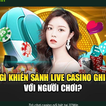
Trò chơi casino nổi bật tại 32Win