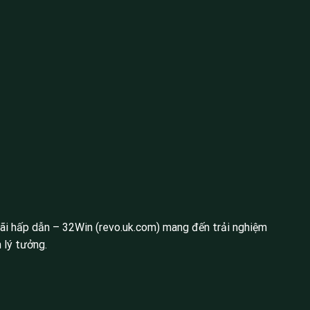
đãi hấp dẫn – 32Win (revo.uk.com) mang đến trải nghiệm
 lý tưởng.