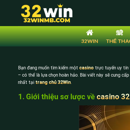
Skip
to
content
32WIN
THỂ THA
Bạn đang muốn tìm kiếm một
casino
trực tuyến uy tín
– có thể là lựa chọn hoàn hảo. Bài viết này sẽ cung cấp 
nhất tại
trang chủ 32Win
.
1. Giới thiệu sơ lược về
casino 3