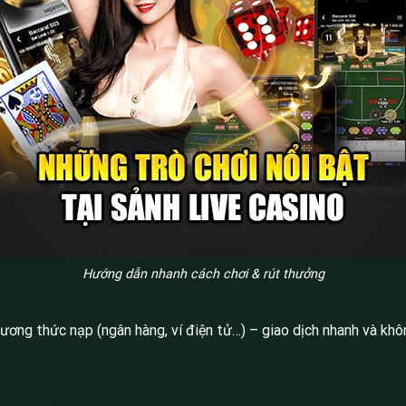
Hướng dẫn nhanh cách chơi & rút thưởng
hương thức nạp (ngân hàng, ví điện tử…) – giao dịch nhanh và khô