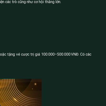
n các trò cũng như cơ hội thắng lớn.
 hoặc tặng vé cược trị giá 100.000–500.000 VNĐ
.
Có các