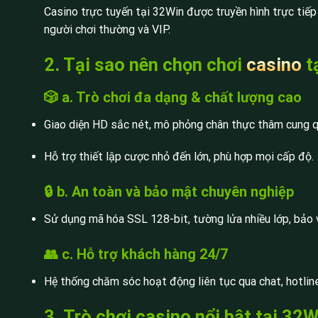
Casino trực tuyến tại 32Win được truyền hình trực tiếp 
người chơi thường và VIP.
2. Tại sao nên chọn chơi
casino
t
🎲 a. Trò chơi đa dạng & chất lượng cao
Giao diện HD sắc nét, mô phỏng chân thực thâm cung q
Hỗ trợ thiết lập cược nhỏ đến lớn, phù hợp mọi cấp độ.
🔒 b. An toàn và bảo mật chuyên nghiệp
Sử dụng mã hóa SSL 128-bit, tường lửa nhiều lớp, bảo v
👥 c. Hỗ trợ khách hàng 24/7
Hệ thống chăm sóc hoạt động liên tục qua chat, hotlin
3. Trò chơi casino nổi bật tại 32W