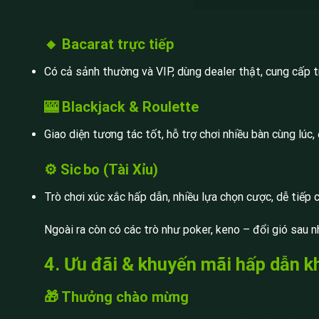
🔸 Bacarat trực tiếp
Có cả sảnh thường và VIP, dùng dealer thật, cung cấp 
🎰 Blackjack & Roulette
Giao diện tương tác tốt, hỗ trợ chơi nhiều bàn cùng lúc
⚙️ Sic bo (Tài Xỉu)
Trò chơi xúc xắc hấp dẫn, nhiều lựa chọn cược, dễ tiếp 
Ngoài ra còn có các trò như poker, keno – đổi gió sau 
4. Ưu đãi & khuyến mãi hấp dẫn k
🎁 Thưởng chào mừng