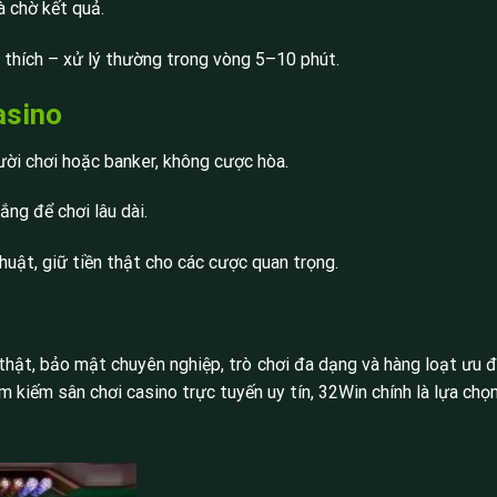
à chờ kết quả.
a thích – xử lý thường trong vòng 5–10 phút.
asino
ười chơi hoặc banker, không cược hòa.
hắng để chơi lâu dài.
huật, giữ tiền thật cho các cược quan trọng.
thật, bảo mật chuyên nghiệp, trò chơi đa dạng và hàng loạt ưu 
 kiếm sân chơi casino trực tuyến uy tín, 32Win chính là lựa chọn