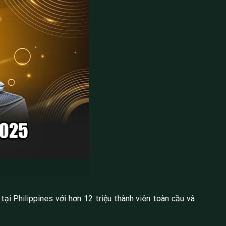
i Philippines với hơn 12 triệu thành viên toàn cầu và