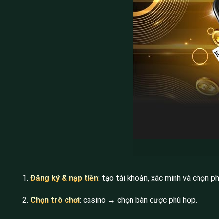
Đăng ký & nạp tiền
: tạo tài khoản, xác minh và chọn p
Chọn trò chơi
: casino → chọn bàn cược phù hợp.