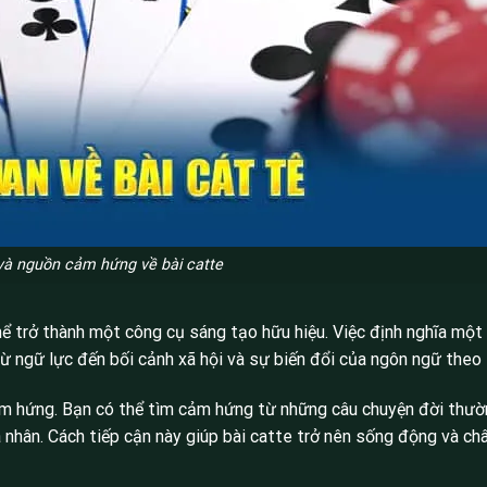
và nguồn cảm hứng về bài catte
 thể trở thành một công cụ sáng tạo hữu hiệu. Việc định nghĩa một
từ ngữ lực đến bối cảnh xã hội và sự biến đổi của ngôn ngữ theo 
ảm hứng. Bạn có thể tìm cảm hứng từ những câu chuyện đời thườ
 nhân. Cách tiếp cận này giúp bài catte trở nên sống động và ch