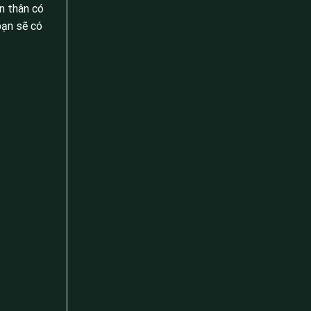
n thân có
bạn sẽ có