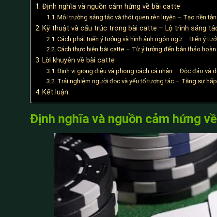
Định nghĩa và nguồn cảm hứng về bài catte
Môi trường sáng tác và thói quen rèn luyện – Tạo nền tản
Kỹ thuật và cấu trúc trong bài catte – Lộ trình sáng tá
Cách phát triển ý tưởng và hình ảnh ngôn ngữ – Biến ý t
Cách thực hiện bài catte – Từ ý tưởng đến bản thảo hoàn
Lời khuyên về bài catte
Định vị giọng điệu và phong cách cá nhân – Độc đáo và d
Trải nghiệm người đọc và yếu tố tương tác – Tăng sự hấp
Kết luận
Định nghĩa và nguồn cảm hứng về 