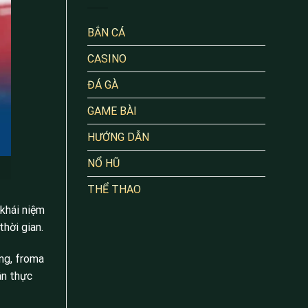
BẮN CÁ
CASINO
ĐÁ GÀ
GAME BÀI
HƯỚNG DẪN
NỔ HŨ
THỂ THAO
 khái niệm
thời gian.
ng, froma
ân thực