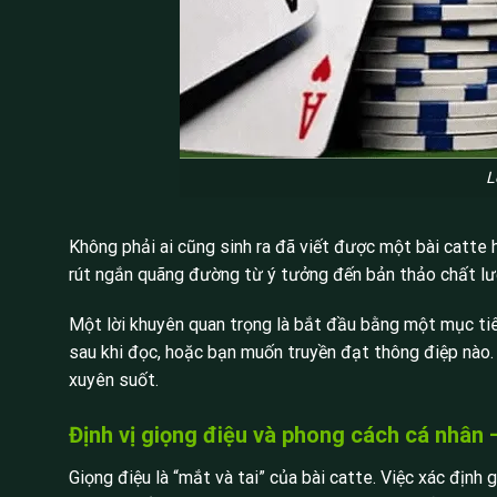
L
Không phải ai cũng sinh ra đã viết được một bài catte 
rút ngắn quãng đường từ ý tưởng đến bản thảo chất lư
Một lời khuyên quan trọng là bắt đầu bằng một mục tiê
sau khi đọc, hoặc bạn muốn truyền đạt thông điệp nào. 
xuyên suốt.
Định vị giọng điệu và phong cách cá nhân 
Giọng điệu là “mắt và tai” của bài catte. Việc xác định 