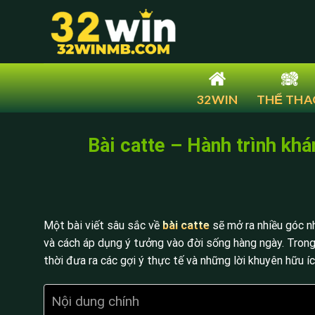
Skip
to
content
32WIN
THỂ THA
Bài catte – Hành trình kh
Một bài viết sâu sắc về
bài catte
sẽ mở ra nhiều góc n
và cách áp dụng ý tưởng vào đời sống hàng ngày. Trong 
thời đưa ra các gợi ý thực tế và những lời khuyên hữu íc
Nội dung chính