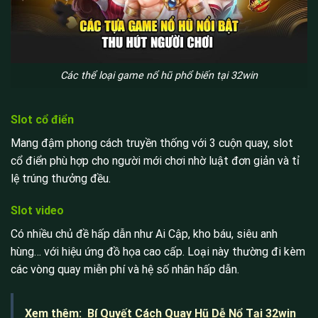
Các thể loại game nổ hũ phổ biến tại 32win
Slot cổ điển
Mang đậm phong cách truyền thống với 3 cuộn quay, slot
cổ điển phù hợp cho người mới chơi nhờ luật đơn giản và tỉ
lệ trúng thưởng đều.
Slot video
Có nhiều chủ đề hấp dẫn như Ai Cập, kho báu, siêu anh
hùng… với hiệu ứng đồ họa cao cấp. Loại này thường đi kèm
các vòng quay miễn phí và hệ số nhân hấp dẫn.
Xem thêm:
Bí Quyết Cách Quay Hũ Dễ Nổ Tại 32win