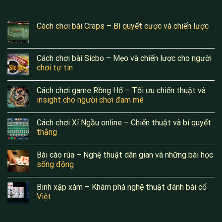
Cách chơi bài Craps – Bí quyết cược và chiến lược
Cách chơi bài Sicbo – Mẹo và chiến lược cho người
chơi tự tin
Cách chơi game Rồng Hổ – Tối ưu chiến thuật và
insight cho người chơi đam mê
Cách chơi Xí Ngầu online – Chiến thuật và bí quyết
thắng
Bài cào rùa – Nghệ thuật dân gian và những bài học
sống động
Binh xập xám – Khám phá nghệ thuật đánh bài cổ
Việt