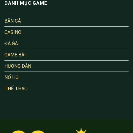
DANH MỤC GAME
BẮN CÁ
CASINO
ĐÁ GÀ
GAME BÀI
HƯỚNG DẪN
NỔ HŨ
THỂ THAO